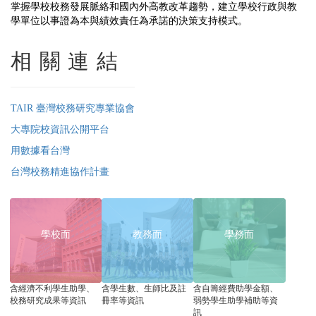
掌握學校校務發展脈絡和國內外高教改革趨勢，建立學校行政與教
學單位以事證為本與績效責任為承諾的決策支持模式。
相關連結
TAIR 臺灣校務研究專業協會
大專院校資訊公開平台
用數據看台灣
台灣校務精進協作計畫
學校面
教務面
學務面
含經濟不利學生助學、
含學生數、生師比及註
含自籌經費助學金額、
校務研究成果等資訊
冊率等資訊
弱勢學生助學補助等資
訊