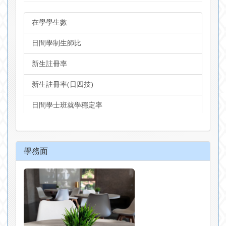
教師評鑑相關規範
在學學生數
校舍總樓地板面積
日間學制生師比
圖書館紙本圖書收藏冊數
新生註冊率
圖書館每生平均圖書經費
新生註冊率(日四技)
日間學士班就學穩定率
全外語授課學位學制班別數
全外語授課學位學制班別學生數
學務面
南臺學生畢業流向
南臺學生UCAN職業興趣與畢業工作類型