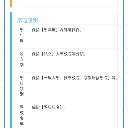
議題說明
學
係指【學年度】為篩選條件。
年
度
設
係指【私立】大專校院等分類。
立
別
學
係指【一般大學、技專校院、宗教研修學院】等。
校
類
別
學
係指【學校校名】。
校
名
稱