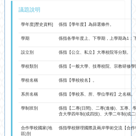
議題說明
學年度[歷史資料]
係指【學年度】為篩選條件。
學期
係指各學年度上、下學期，上學期為1；
設立別
係指【公立、私立】大專校院等分類。
學校類別
係指【一般大學、技專校院、宗教研修學
學校名稱
係指【學校校名】。
系所名稱
係指【學校系、所、學位學程】之名稱。
學制班別
係指【二專(日間)、二專(進修)、五專、
含大學四年制(或四技)、大學二年制(或
合作學校國家(地
係指學校辦理國際及兩岸學術交流【合作
區)別